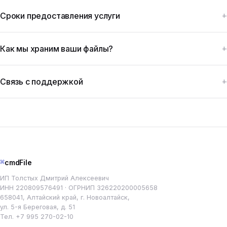
Сроки предоставления услуги
Как мы храним ваши файлы?
Связь с поддержкой
⌘
cmdFile
ИП Толстых Дмитрий Алексеевич
ИНН 220809576491 · ОГРНИП 326220200005658
658041, Алтайский край, г. Новоалтайск,
ул. 5-я Береговая, д. 51
Тел.
+7 995 270-02-10