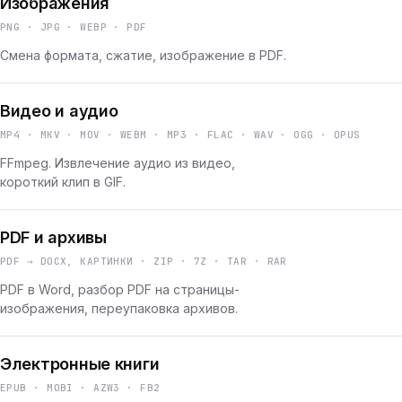
Изображения
PNG · JPG · WEBP · PDF
Смена формата, сжатие, изображение в PDF.
Видео и аудио
MP4 · MKV · MOV · WEBM · MP3 · FLAC · WAV · OGG · OPUS
FFmpeg. Извлечение аудио из видео,
короткий клип в GIF.
PDF и архивы
PDF → DOCX, КАРТИНКИ · ZIP · 7Z · TAR · RAR
PDF в Word, разбор PDF на страницы-
изображения, переупаковка архивов.
Электронные книги
EPUB · MOBI · AZW3 · FB2