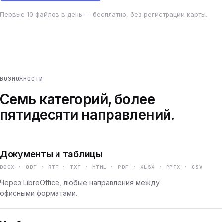
Первые 10 файлов в день — бесплатно, без регистрации карты.
ВОЗМОЖНОСТИ
Семь категорий, более
пятидесяти направлений.
Документы и таблицы
DOCX · ODT · RTF · TXT · HTML · PDF · XLSX · PPTX · CSV
Через LibreOffice, любые направления между
офисными форматами.