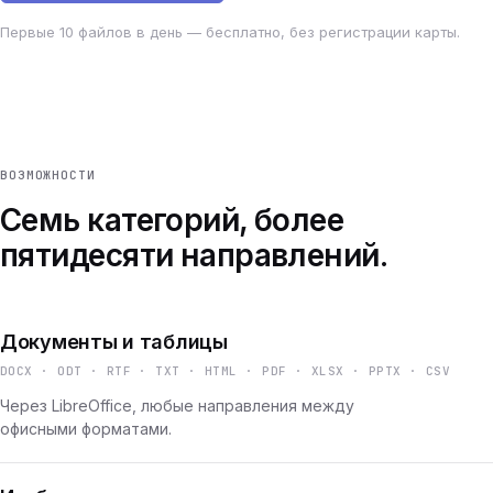
Первые 10 файлов в день — бесплатно, без регистрации карты.
ВОЗМОЖНОСТИ
Семь категорий, более
пятидесяти направлений.
Документы и таблицы
DOCX · ODT · RTF · TXT · HTML · PDF · XLSX · PPTX · CSV
Через LibreOffice, любые направления между
офисными форматами.