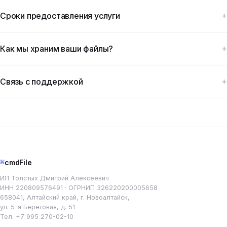
Сроки предоставления услуги
Как мы храним ваши файлы?
Связь с поддержкой
⌘
cmdFile
ИП Толстых Дмитрий Алексеевич
ИНН 220809576491 · ОГРНИП 326220200005658
658041, Алтайский край, г. Новоалтайск,
ул. 5-я Береговая, д. 51
Тел.
+7 995 270-02-10