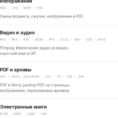
Изображения
PNG · JPG · WEBP · PDF
Смена формата, сжатие, изображение в PDF.
Видео и аудио
MP4 · MKV · MOV · WEBM · MP3 · FLAC · WAV · OGG · OPUS
FFmpeg. Извлечение аудио из видео,
короткий клип в GIF.
PDF и архивы
PDF → DOCX, КАРТИНКИ · ZIP · 7Z · TAR · RAR
PDF в Word, разбор PDF на страницы-
изображения, переупаковка архивов.
Электронные книги
EPUB · MOBI · AZW3 · FB2