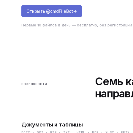
Открыть @cmdFileBot
→
Первые 10 файлов в день — бесплатно, без регистрации 
Семь к
ВОЗМОЖНОСТИ
направ
Документы и таблицы
DOCX · ODT · RTF · TXT · HTML · PDF · XLSX · PPTX