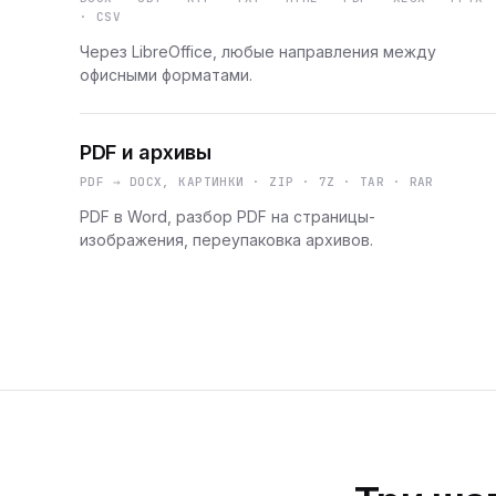
· CSV
Через LibreOffice, любые направления между
офисными форматами.
PDF и архивы
PDF → DOCX, КАРТИНКИ · ZIP · 7Z · TAR · RAR
PDF в Word, разбор PDF на страницы-
изображения, переупаковка архивов.