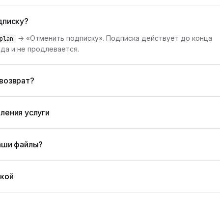
дписку?
→ «Отменить подписку». Подписка действует до конца
plan
да и не продлевается.
возврат?
ления услуги
аши файлы?
жкой