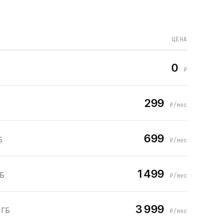
ЦЕНА
0
₽
299
₽/мес
699
Б
₽/мес
1 499
ГБ
₽/мес
3 999
 ГБ
₽/мес