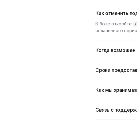
Как отменить по
В боте откройте
/
оплаченного перио
Когда возможен 
Сроки предостав
Как мы храним в
Связь с поддер