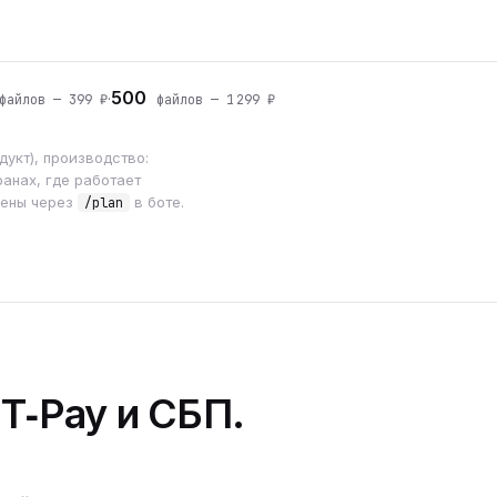
500
·
айлов — 399 ₽
файлов — 1 299 ₽
укт), производство:
анах, где работает
мены через
в боте.
/plan
 T‑Pay и СБП.