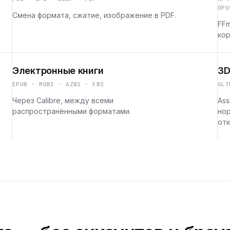
OPU
Смена формата, сжатие, изображение в PDF.
FFm
кор
Электронные книги
3D
EPUB · MOBI · AZW3 · FB2
GLT
Через Calibre, между всеми
Ass
распространёнными форматами.
но
отк