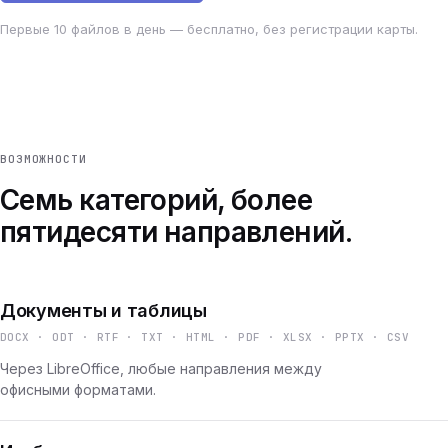
Первые 10 файлов в день — бесплатно, без регистрации карты.
ВОЗМОЖНОСТИ
Семь категорий, более
пятидесяти направлений.
Документы и таблицы
DOCX · ODT · RTF · TXT · HTML · PDF · XLSX · PPTX · CSV
Через LibreOffice, любые направления между
офисными форматами.