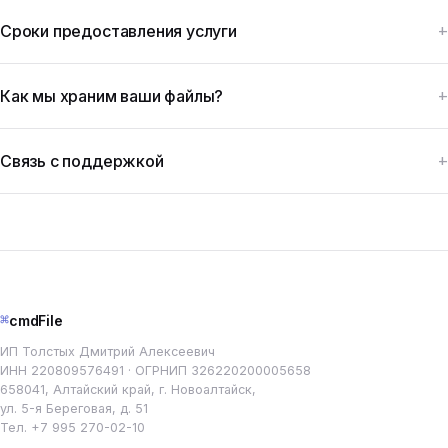
Сроки предоставления услуги
Как мы храним ваши файлы?
Связь с поддержкой
⌘
cmdFile
ИП Толстых Дмитрий Алексеевич
ИНН 220809576491 · ОГРНИП 326220200005658
658041, Алтайский край, г. Новоалтайск,
ул. 5-я Береговая, д. 51
Тел.
+7 995 270-02-10