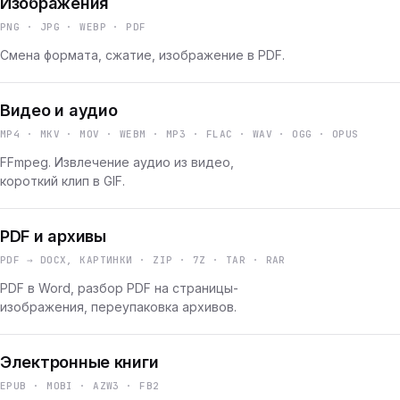
Изображения
PNG · JPG · WEBP · PDF
Смена формата, сжатие, изображение в PDF.
Видео и аудио
MP4 · MKV · MOV · WEBM · MP3 · FLAC · WAV · OGG · OPUS
FFmpeg. Извлечение аудио из видео,
короткий клип в GIF.
PDF и архивы
PDF → DOCX, КАРТИНКИ · ZIP · 7Z · TAR · RAR
PDF в Word, разбор PDF на страницы-
изображения, переупаковка архивов.
Электронные книги
EPUB · MOBI · AZW3 · FB2