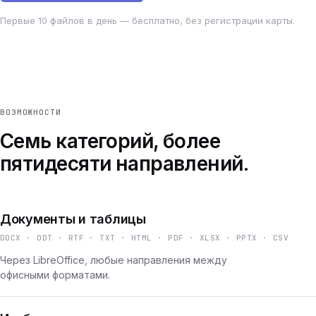
Первые 10 файлов в день — бесплатно, без регистрации карты.
ВОЗМОЖНОСТИ
Семь категорий, более
пятидесяти направлений.
Документы и таблицы
DOCX · ODT · RTF · TXT · HTML · PDF · XLSX · PPTX · CSV
Через LibreOffice, любые направления между
офисными форматами.