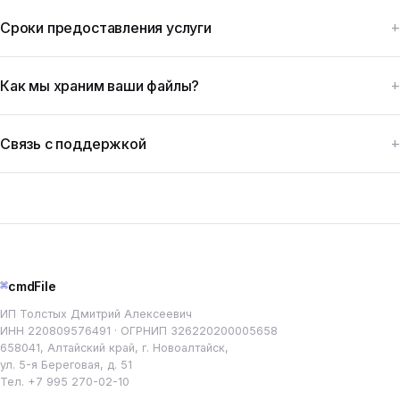
Сроки предоставления услуги
Как мы храним ваши файлы?
Связь с поддержкой
⌘
cmdFile
ИП Толстых Дмитрий Алексеевич
ИНН 220809576491 · ОГРНИП 326220200005658
658041, Алтайский край, г. Новоалтайск,
ул. 5-я Береговая, д. 51
Тел.
+7 995 270-02-10