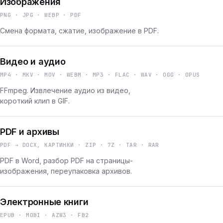
Изображения
PNG · JPG · WEBP · PDF
Смена формата, сжатие, изображение в PDF.
Видео и аудио
MP4 · MKV · MOV · WEBM · MP3 · FLAC · WAV · OGG · OPUS
FFmpeg. Извлечение аудио из видео,
короткий клип в GIF.
PDF и архивы
PDF → DOCX, КАРТИНКИ · ZIP · 7Z · TAR · RAR
PDF в Word, разбор PDF на страницы-
изображения, переупаковка архивов.
Электронные книги
EPUB · MOBI · AZW3 · FB2