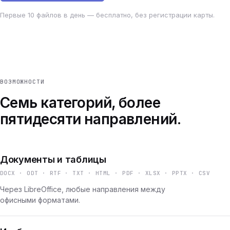
Первые 10 файлов в день — бесплатно, без регистрации карты.
ВОЗМОЖНОСТИ
Семь категорий, более
пятидесяти направлений.
Документы и таблицы
DOCX · ODT · RTF · TXT · HTML · PDF · XLSX · PPTX · CSV
Через LibreOffice, любые направления между
офисными форматами.