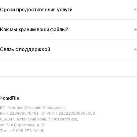
Сроки предоставления услуги
Как мы храним ваши файлы?
Связь с поддержкой
⌘
cmdFile
ИП Толстых Дмитрий Алексеевич
ИНН 220809576491 · ОГРНИП 326220200005658
658041, Алтайский край, г. Новоалтайск,
ул. 5-я Береговая, д. 51
Тел.
+7 995 270-02-10