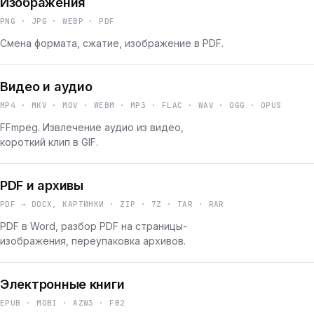
Изображения
PNG · JPG · WEBP · PDF
Смена формата, сжатие, изображение в PDF.
Видео и аудио
MP4 · MKV · MOV · WEBM · MP3 · FLAC · WAV · OGG · OPUS
FFmpeg. Извлечение аудио из видео,
короткий клип в GIF.
PDF и архивы
PDF → DOCX, КАРТИНКИ · ZIP · 7Z · TAR · RAR
PDF в Word, разбор PDF на страницы-
изображения, переупаковка архивов.
Электронные книги
EPUB · MOBI · AZW3 · FB2