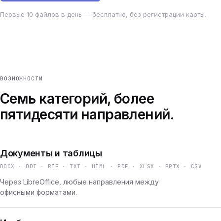
Первые 10 файлов в день — бесплатно, без регистрации карты.
ВОЗМОЖНОСТИ
Семь категорий, более
пятидесяти направлений.
Документы и таблицы
DOCX · ODT · RTF · TXT · HTML · PDF · XLSX · PPTX · CSV
Через LibreOffice, любые направления между
офисными форматами.