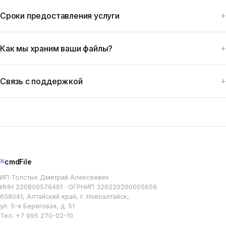
Сроки предоставления услуги
Как мы храним ваши файлы?
Связь с поддержкой
⌘
cmdFile
ИП Толстых Дмитрий Алексеевич
ИНН 220809576491 · ОГРНИП 326220200005658
658041, Алтайский край, г. Новоалтайск,
ул. 5-я Береговая, д. 51
Тел.
+7 995 270-02-10