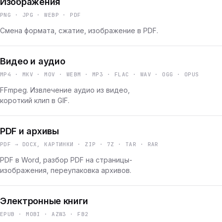
Изображения
PNG · JPG · WEBP · PDF
Смена формата, сжатие, изображение в PDF.
Видео и аудио
MP4 · MKV · MOV · WEBM · MP3 · FLAC · WAV · OGG · OPUS
FFmpeg. Извлечение аудио из видео,
короткий клип в GIF.
PDF и архивы
PDF → DOCX, КАРТИНКИ · ZIP · 7Z · TAR · RAR
PDF в Word, разбор PDF на страницы-
изображения, переупаковка архивов.
Электронные книги
EPUB · MOBI · AZW3 · FB2