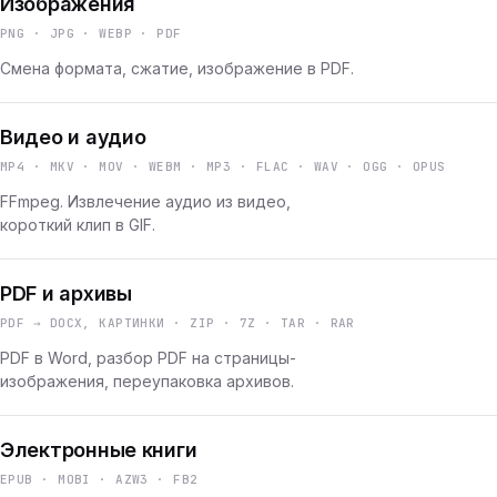
Изображения
PNG · JPG · WEBP · PDF
Смена формата, сжатие, изображение в PDF.
Видео и аудио
MP4 · MKV · MOV · WEBM · MP3 · FLAC · WAV · OGG · OPUS
FFmpeg. Извлечение аудио из видео,
короткий клип в GIF.
PDF и архивы
PDF → DOCX, КАРТИНКИ · ZIP · 7Z · TAR · RAR
PDF в Word, разбор PDF на страницы-
изображения, переупаковка архивов.
Электронные книги
EPUB · MOBI · AZW3 · FB2