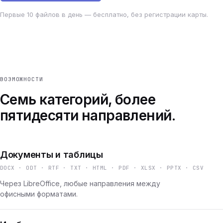
Первые 10 файлов в день — бесплатно, без регистрации карты.
ВОЗМОЖНОСТИ
Семь категорий, более
пятидесяти направлений.
Документы и таблицы
DOCX · ODT · RTF · TXT · HTML · PDF · XLSX · PPTX · CSV
Через LibreOffice, любые направления между
офисными форматами.