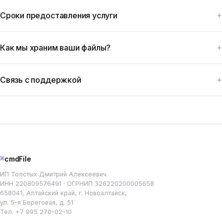
Сроки предоставления услуги
Как мы храним ваши файлы?
Связь с поддержкой
⌘
cmdFile
ИП Толстых Дмитрий Алексеевич
ИНН 220809576491 · ОГРНИП 326220200005658
658041, Алтайский край, г. Новоалтайск,
ул. 5-я Береговая, д. 51
Тел.
+7 995 270-02-10