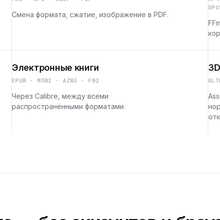
OPU
Смена формата, сжатие, изображение в PDF.
FFm
кор
Электронные книги
3D
EPUB · MOBI · AZW3 · FB2
GLT
Через Calibre, между всеми
Ass
распространёнными форматами.
но
отк