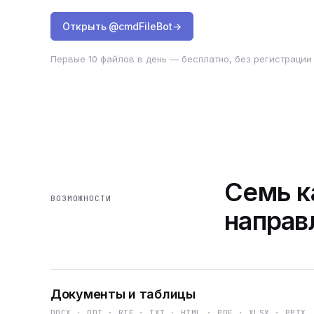
Открыть @cmdFileBot
→
Первые 10 файлов в день — бесплатно, без регистрации 
Семь к
ВОЗМОЖНОСТИ
направ
Документы и таблицы
DOCX · ODT · RTF · TXT · HTML · PDF · XLSX · PPTX