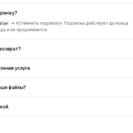
дписку?
→ «Отменить подписку». Подписка действует до конца
plan
да и не продлевается.
возврат?
ления услуги
аши файлы?
жкой