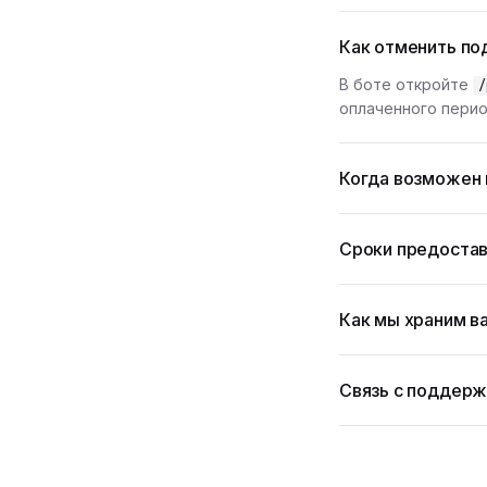
Как отменить по
В боте откройте
/
оплаченного перио
Когда возможен 
Сроки предостав
Как мы храним в
Связь с поддер