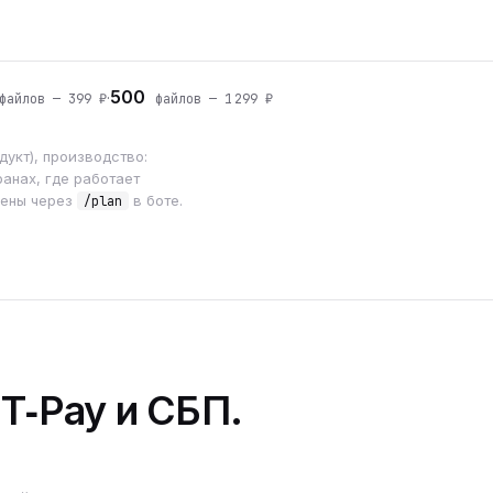
500
·
айлов — 399 ₽
файлов — 1 299 ₽
укт), производство:
анах, где работает
мены через
в боте.
/plan
 T‑Pay и СБП.