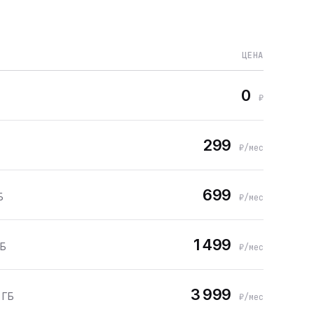
ЦЕНА
0
₽
299
₽/мес
699
Б
₽/мес
1 499
ГБ
₽/мес
3 999
 ГБ
₽/мес