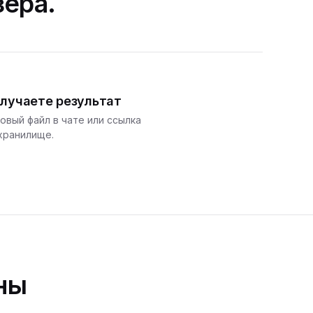
зера.
лучаете результат
овый файл в чате или ссылка
хранилище.
ны