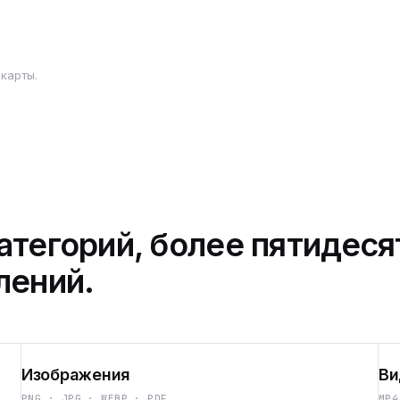
карты.
атегорий, более пятидеся
лений.
Изображения
Ви
PNG · JPG · WEBP · PDF
MP4