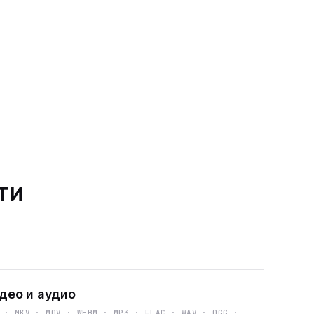
ти
део и аудио
 · MKV · MOV · WEBM · MP3 · FLAC · WAV · OGG ·