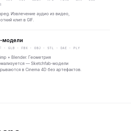
S
peg. Извлечение аудио из видео,
откий клип в GIF.
-модели
F · GLB · FBX · OBJ · STL · DAE · PLY
imp + Blender. Геометрия
рмализуется — Sketchfab-модели
рываются в Cinema 4D без артефактов.