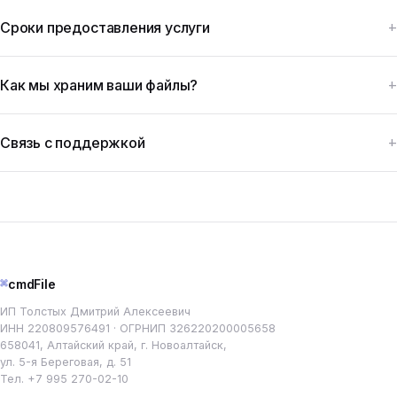
Сроки предоставления услуги
Как мы храним ваши файлы?
Связь с поддержкой
⌘
cmdFile
ИП Толстых Дмитрий Алексеевич
ИНН 220809576491 · ОГРНИП 326220200005658
658041, Алтайский край, г. Новоалтайск,
ул. 5-я Береговая, д. 51
Тел.
+7 995 270-02-10