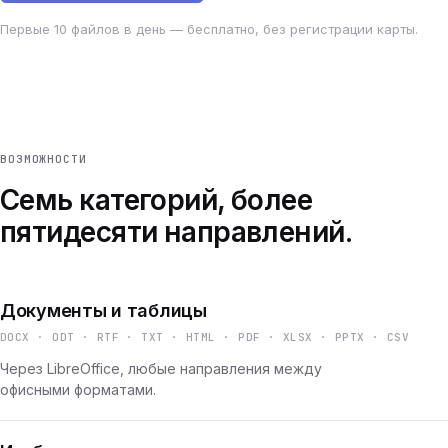
Первые 10 файлов в день — бесплатно, без регистрации карты.
ВОЗМОЖНОСТИ
Семь категорий, более
пятидесяти направлений.
Документы и таблицы
DOCX · ODT · RTF · TXT · HTML · PDF · XLSX · PPTX · CSV
Через LibreOffice, любые направления между
офисными форматами.