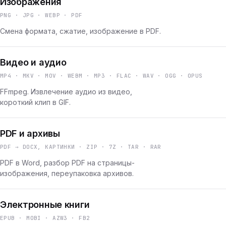
Изображения
PNG · JPG · WEBP · PDF
Смена формата, сжатие, изображение в PDF.
Видео и аудио
MP4 · MKV · MOV · WEBM · MP3 · FLAC · WAV · OGG · OPUS
FFmpeg. Извлечение аудио из видео,
короткий клип в GIF.
PDF и архивы
PDF → DOCX, КАРТИНКИ · ZIP · 7Z · TAR · RAR
PDF в Word, разбор PDF на страницы-
изображения, переупаковка архивов.
Электронные книги
EPUB · MOBI · AZW3 · FB2