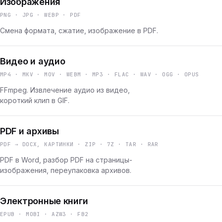
Изображения
PNG · JPG · WEBP · PDF
Смена формата, сжатие, изображение в PDF.
Видео и аудио
MP4 · MKV · MOV · WEBM · MP3 · FLAC · WAV · OGG · OPUS
FFmpeg. Извлечение аудио из видео,
короткий клип в GIF.
PDF и архивы
PDF → DOCX, КАРТИНКИ · ZIP · 7Z · TAR · RAR
PDF в Word, разбор PDF на страницы-
изображения, переупаковка архивов.
Электронные книги
EPUB · MOBI · AZW3 · FB2