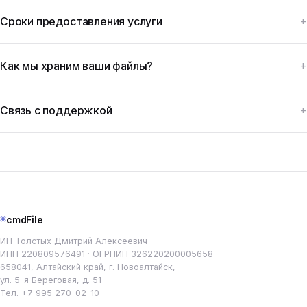
Сроки предоставления услуги
Как мы храним ваши файлы?
Связь с поддержкой
⌘
cmdFile
ИП Толстых Дмитрий Алексеевич
ИНН 220809576491 · ОГРНИП 326220200005658
658041, Алтайский край, г. Новоалтайск,
ул. 5-я Береговая, д. 51
Тел.
+7 995 270-02-10