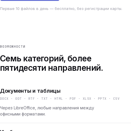
Первые 10 файлов в день — бесплатно, без регистрации карты.
ВОЗМОЖНОСТИ
Семь категорий, более
пятидесяти направлений.
Документы и таблицы
DOCX · ODT · RTF · TXT · HTML · PDF · XLSX · PPTX · CSV
Через LibreOffice, любые направления между
офисными форматами.