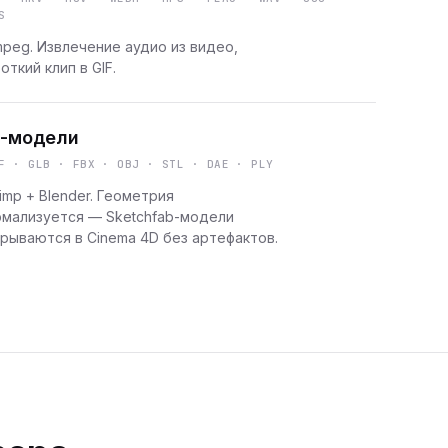
S
peg. Извлечение аудио из видео,
откий клип в GIF.
-модели
F · GLB · FBX · OBJ · STL · DAE · PLY
imp + Blender. Геометрия
рмализуется — Sketchfab-модели
рываются в Cinema 4D без артефактов.