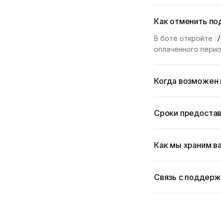
Как отменить по
В боте откройте
/
оплаченного перио
Когда возможен 
Сроки предостав
Как мы храним в
Связь с поддер