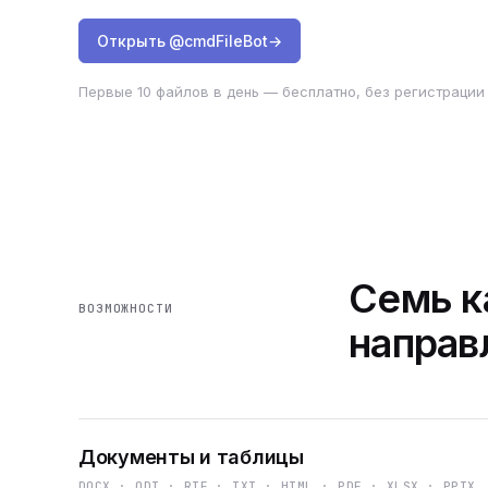
Открыть @cmdFileBot
→
Первые 10 файлов в день — бесплатно, без регистрации 
Семь к
ВОЗМОЖНОСТИ
направ
Документы и таблицы
DOCX · ODT · RTF · TXT · HTML · PDF · XLSX · PPTX