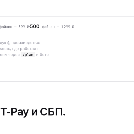
500
·
айлов — 399 ₽
файлов — 1 299 ₽
укт), производство:
анах, где работает
мены через
в боте.
/plan
 T‑Pay и СБП.