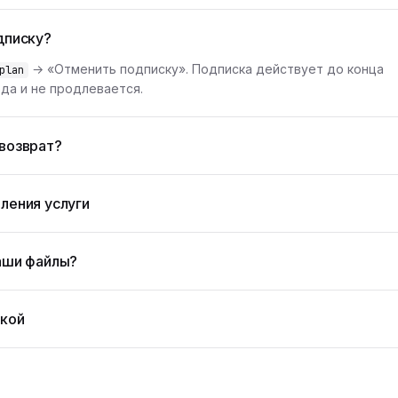
дписку?
→ «Отменить подписку». Подписка действует до конца
plan
да и не продлевается.
возврат?
ления услуги
аши файлы?
жкой