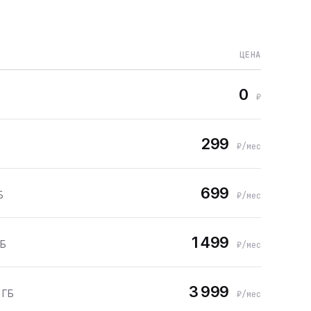
ЦЕНА
0
₽
299
₽/мес
699
Б
₽/мес
1 499
ГБ
₽/мес
3 999
 ГБ
₽/мес