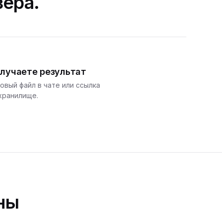
зера.
лучаете результат
овый файл в чате или ссылка
хранилище.
ны