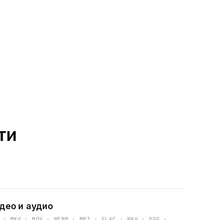
ти
део и аудио
 · MKV · MOV · WEBM · MP3 · FLAC · WAV · OGG ·