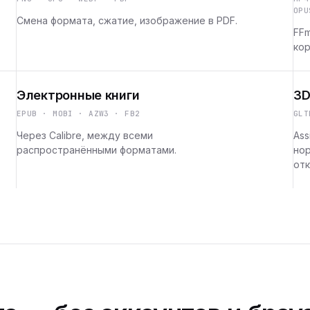
OPU
Смена формата, сжатие, изображение в PDF.
FFm
кор
Электронные книги
3D
EPUB · MOBI · AZW3 · FB2
GLT
Через Calibre, между всеми
Ass
распространёнными форматами.
но
отк