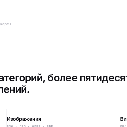
карты.
атегорий, более пятидеся
лений.
Изображения
Ви
PNG · JPG · WEBP · PDF
MP4