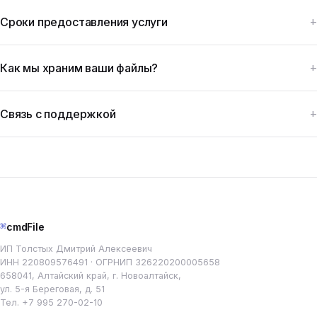
Сроки предоставления услуги
Как мы храним ваши файлы?
Связь с поддержкой
⌘
cmdFile
ИП Толстых Дмитрий Алексеевич
ИНН 220809576491 · ОГРНИП 326220200005658
658041, Алтайский край, г. Новоалтайск,
ул. 5-я Береговая, д. 51
Тел.
+7 995 270-02-10