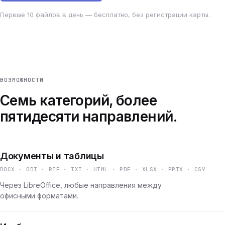
Первые 10 файлов в день — бесплатно, без регистрации карты.
ВОЗМОЖНОСТИ
Семь категорий, более
пятидесяти направлений.
Документы и таблицы
DOCX · ODT · RTF · TXT · HTML · PDF · XLSX · PPTX · CSV
Через LibreOffice, любые направления между
офисными форматами.