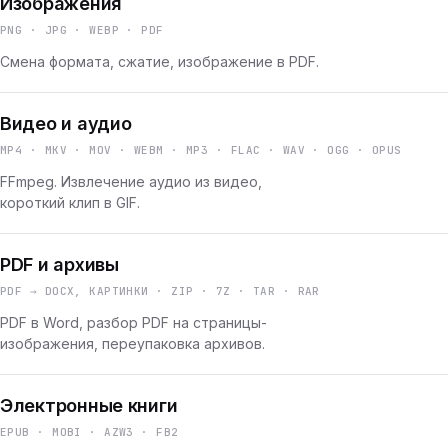
Изображения
PNG · JPG · WEBP · PDF
Смена формата, сжатие, изображение в PDF.
Видео и аудио
MP4 · MKV · MOV · WEBM · MP3 · FLAC · WAV · OGG · OPUS
FFmpeg. Извлечение аудио из видео,
короткий клип в GIF.
PDF и архивы
PDF → DOCX, КАРТИНКИ · ZIP · 7Z · TAR · RAR
PDF в Word, разбор PDF на страницы-
изображения, переупаковка архивов.
Электронные книги
EPUB · MOBI · AZW3 · FB2