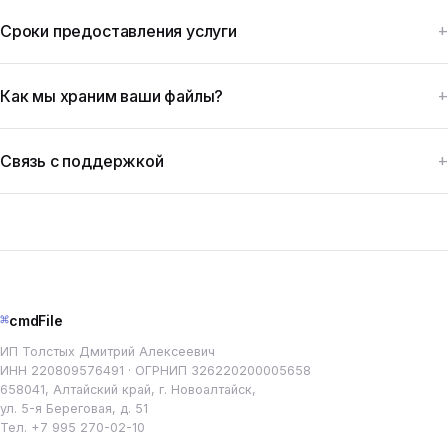
Сроки предоставления услуги
Как мы храним ваши файлы?
Связь с поддержкой
⌘
cmdFile
ИП Толстых Дмитрий Алексеевич
ИНН 220809576491 · ОГРНИП 326220200005658
658041, Алтайский край, г. Новоалтайск,
ул. 5-я Береговая, д. 51
Тел.
+7 995 270-02-10