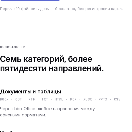
Первые 10 файлов в день — бесплатно, без регистрации карты.
ВОЗМОЖНОСТИ
Семь категорий, более
пятидесяти направлений.
Документы и таблицы
DOCX · ODT · RTF · TXT · HTML · PDF · XLSX · PPTX · CSV
Через LibreOffice, любые направления между
офисными форматами.