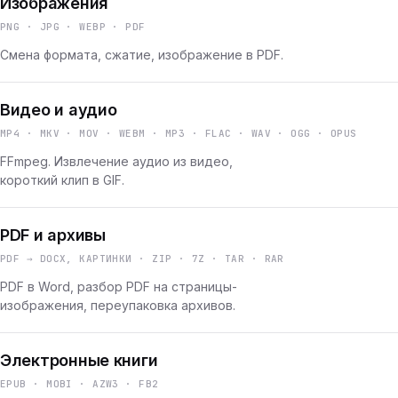
Изображения
PNG · JPG · WEBP · PDF
Смена формата, сжатие, изображение в PDF.
Видео и аудио
MP4 · MKV · MOV · WEBM · MP3 · FLAC · WAV · OGG · OPUS
FFmpeg. Извлечение аудио из видео,
короткий клип в GIF.
PDF и архивы
PDF → DOCX, КАРТИНКИ · ZIP · 7Z · TAR · RAR
PDF в Word, разбор PDF на страницы-
изображения, переупаковка архивов.
Электронные книги
EPUB · MOBI · AZW3 · FB2