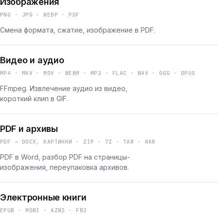
Изображения
PNG · JPG · WEBP · PDF
Смена формата, сжатие, изображение в PDF.
Видео и аудио
MP4 · MKV · MOV · WEBM · MP3 · FLAC · WAV · OGG · OPUS
FFmpeg. Извлечение аудио из видео,
короткий клип в GIF.
PDF и архивы
PDF → DOCX, КАРТИНКИ · ZIP · 7Z · TAR · RAR
PDF в Word, разбор PDF на страницы-
изображения, переупаковка архивов.
Электронные книги
EPUB · MOBI · AZW3 · FB2