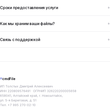
Сроки предоставления услуги
Как мы храним ваши файлы?
Связь с поддержкой
⌘
cmdFile
ИП Толстых Дмитрий Алексеевич
ИНН 220809576491 · ОГРНИП 326220200005658
658041, Алтайский край, г. Новоалтайск,
ул. 5-я Береговая, д. 51
Тел.
+7 995 270-02-10