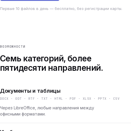
Первые 10 файлов в день — бесплатно, без регистрации карты.
ВОЗМОЖНОСТИ
Семь категорий, более
пятидесяти направлений.
Документы и таблицы
DOCX · ODT · RTF · TXT · HTML · PDF · XLSX · PPTX · CSV
Через LibreOffice, любые направления между
офисными форматами.