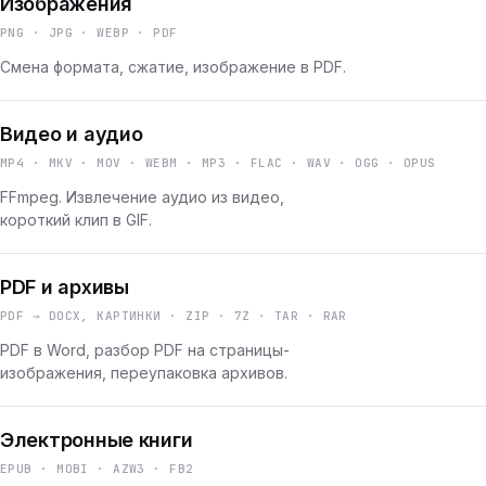
Изображения
PNG · JPG · WEBP · PDF
Смена формата, сжатие, изображение в PDF.
Видео и аудио
MP4 · MKV · MOV · WEBM · MP3 · FLAC · WAV · OGG · OPUS
FFmpeg. Извлечение аудио из видео,
короткий клип в GIF.
PDF и архивы
PDF → DOCX, КАРТИНКИ · ZIP · 7Z · TAR · RAR
PDF в Word, разбор PDF на страницы-
изображения, переупаковка архивов.
Электронные книги
EPUB · MOBI · AZW3 · FB2