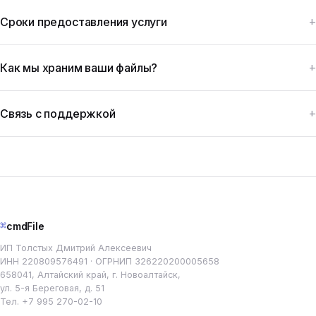
Сроки предоставления услуги
Как мы храним ваши файлы?
Связь с поддержкой
⌘
cmdFile
ИП Толстых Дмитрий Алексеевич
ИНН 220809576491 · ОГРНИП 326220200005658
658041, Алтайский край, г. Новоалтайск,
ул. 5-я Береговая, д. 51
Тел.
+7 995 270-02-10