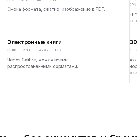
OPU
Смена формата, сжатие, изображение в PDF.
FFm
кор
Электронные книги
3D
EPUB · MOBI · AZW3 · FB2
GLT
Через Calibre, между всеми
Ass
распространёнными форматами.
но
отк