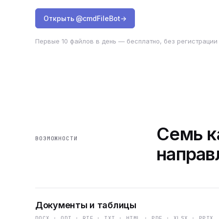
Открыть @cmdFileBot
→
Первые 10 файлов в день — бесплатно, без регистрации 
Семь к
ВОЗМОЖНОСТИ
направ
Документы и таблицы
DOCX · ODT · RTF · TXT · HTML · PDF · XLSX · PPTX