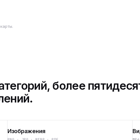
карты.
атегорий, более пятидеся
лений.
Изображения
Ви
PNG · JPG · WEBP · PDF
MP4