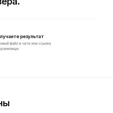
зера.
лучаете результат
овый файл в чате или ссылка
хранилище.
ны