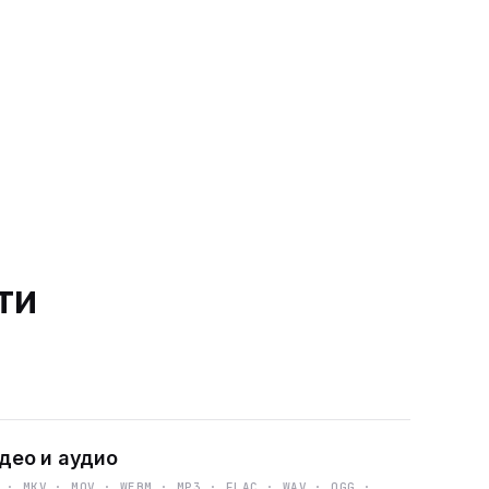
ти
део и аудио
 · MKV · MOV · WEBM · MP3 · FLAC · WAV · OGG ·