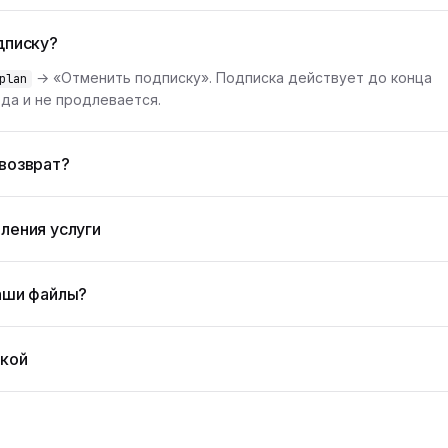
дписку?
→ «Отменить подписку». Подписка действует до конца
plan
да и не продлевается.
возврат?
ления услуги
аши файлы?
жкой