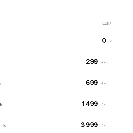
ЦЕНА
0
₽
299
₽/мес
699
Б
₽/мес
1 499
ГБ
₽/мес
3 999
 ГБ
₽/мес