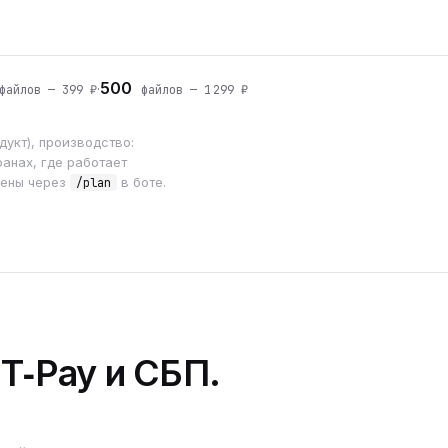
500
·
айлов — 399 ₽
файлов — 1 299 ₽
укт), производство:
анах, где работает
мены через
в боте.
/plan
 T‑Pay и СБП.