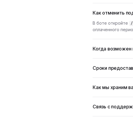
Как отменить по
В боте откройте
/
оплаченного перио
Когда возможен 
Сроки предостав
Как мы храним в
Связь с поддер