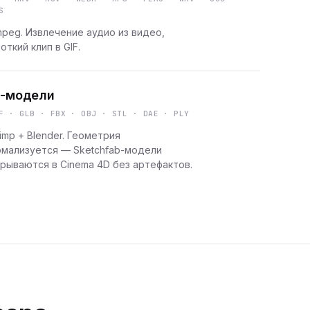
S
peg. Извлечение аудио из видео,
откий клип в GIF.
-модели
F · GLB · FBX · OBJ · STL · DAE · PLY
imp + Blender. Геометрия
рмализуется — Sketchfab-модели
рываются в Cinema 4D без артефактов.