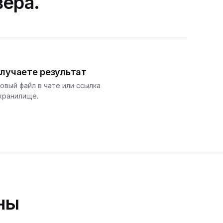
зера.
лучаете результат
овый файл в чате или ссылка
хранилище.
ны