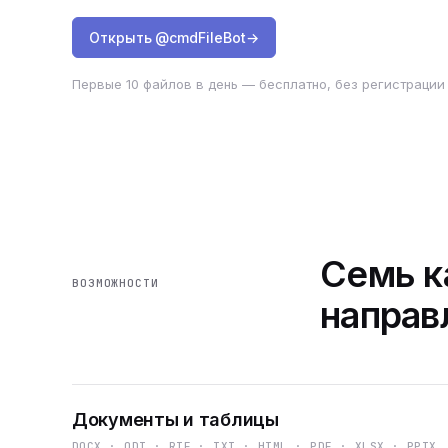
Открыть @cmdFileBot
→
Первые 10 файлов в день — бесплатно, без регистрации 
Семь к
ВОЗМОЖНОСТИ
направ
Документы и таблицы
DOCX · ODT · RTF · TXT · HTML · PDF · XLSX · PPTX