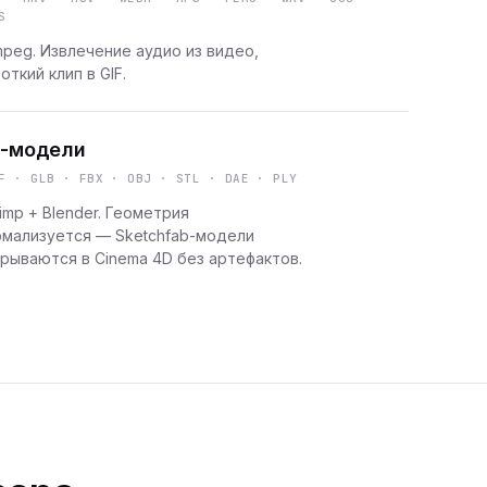
S
peg. Извлечение аудио из видео,
откий клип в GIF.
-модели
F · GLB · FBX · OBJ · STL · DAE · PLY
imp + Blender. Геометрия
рмализуется — Sketchfab-модели
рываются в Cinema 4D без артефактов.