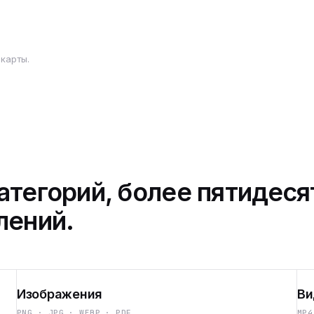
карты.
атегорий, более пятидеся
лений.
Изображения
Ви
PNG · JPG · WEBP · PDF
MP4