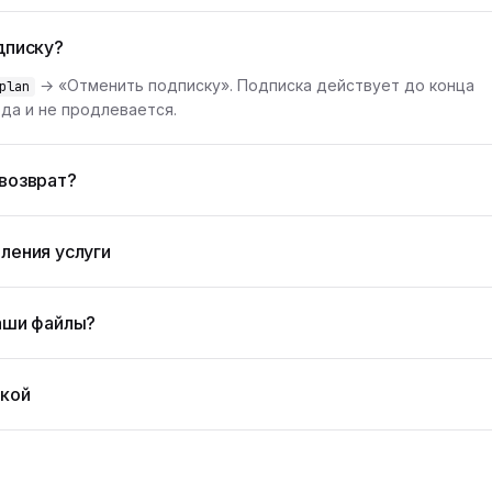
дписку?
→ «Отменить подписку». Подписка действует до конца
plan
да и не продлевается.
возврат?
ления услуги
аши файлы?
жкой