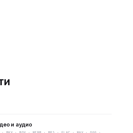
ти
део и аудио
 · MKV · MOV · WEBM · MP3 · FLAC · WAV · OGG ·