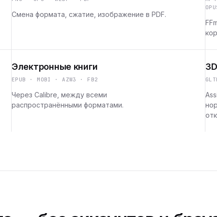
OPU
Смена формата, сжатие, изображение в PDF.
FFm
кор
Электронные книги
3D
EPUB · MOBI · AZW3 · FB2
GLT
Через Calibre, между всеми
Ass
распространёнными форматами.
но
отк