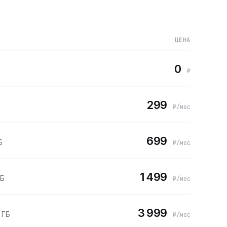
ЦЕНА
0
₽
299
₽/мес
699
Б
₽/мес
1 499
ГБ
₽/мес
3 999
 ГБ
₽/мес