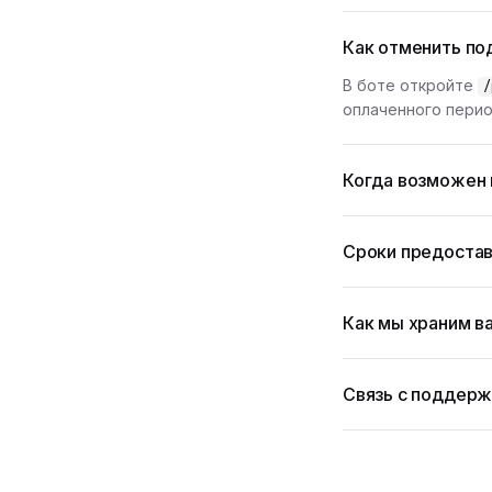
Как отменить по
В боте откройте
/
оплаченного перио
Когда возможен 
Сроки предостав
Как мы храним в
Связь с поддер