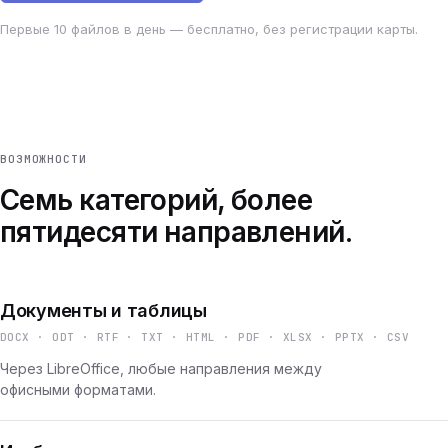
Первые 10 файлов в день — бесплатно, без регистрации карты.
ВОЗМОЖНОСТИ
Семь категорий, более
пятидесяти направлений.
Документы и таблицы
DOCX · ODT · RTF · TXT · HTML · PDF · XLSX · PPTX · CSV
Через LibreOffice, любые направления между
офисными форматами.