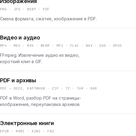
Изображения
PNG · JPG · WEBP · PDF
Смена формата, сжатие, изображение в PDF.
Видео и аудио
MP4 · MKV · MOV · WEBM · MP3 · FLAC · WAV · OGG · OPUS
FFmpeg. Извлечение аудио из видео,
короткий клип в GIF.
PDF и архивы
PDF → DOCX, КАРТИНКИ · ZIP · 7Z · TAR · RAR
PDF в Word, разбор PDF на страницы-
изображения, переупаковка архивов.
Электронные книги
EPUB · MOBI · AZW3 · FB2