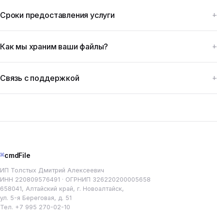
Сроки предоставления услуги
Как мы храним ваши файлы?
Связь с поддержкой
⌘
cmdFile
ИП Толстых Дмитрий Алексеевич
ИНН 220809576491 · ОГРНИП 326220200005658
658041, Алтайский край, г. Новоалтайск,
ул. 5-я Береговая, д. 51
Тел.
+7 995 270-02-10