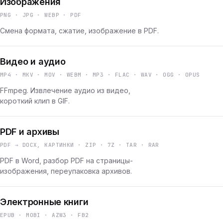
Изображения
PNG · JPG · WEBP · PDF
Смена формата, сжатие, изображение в PDF.
Видео и аудио
MP4 · MKV · MOV · WEBM · MP3 · FLAC · WAV · OGG · OPUS
FFmpeg. Извлечение аудио из видео,
короткий клип в GIF.
PDF и архивы
PDF → DOCX, КАРТИНКИ · ZIP · 7Z · TAR · RAR
PDF в Word, разбор PDF на страницы-
изображения, переупаковка архивов.
Электронные книги
EPUB · MOBI · AZW3 · FB2