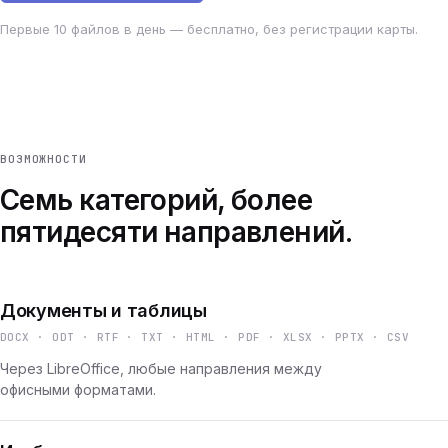
Первые 10 файлов в день — бесплатно, без регистрации карты.
ВОЗМОЖНОСТИ
Семь категорий, более
пятидесяти направлений.
Документы и таблицы
DOCX · ODT · RTF · TXT · HTML · PDF · XLSX · PPTX · CSV
Через LibreOffice, любые направления между
офисными форматами.