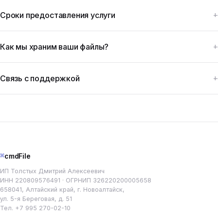
Сроки предоставления услуги
Как мы храним ваши файлы?
Связь с поддержкой
⌘
cmdFile
ИП Толстых Дмитрий Алексеевич
ИНН 220809576491 · ОГРНИП 326220200005658
658041, Алтайский край, г. Новоалтайск,
ул. 5-я Береговая, д. 51
Тел.
+7 995 270-02-10