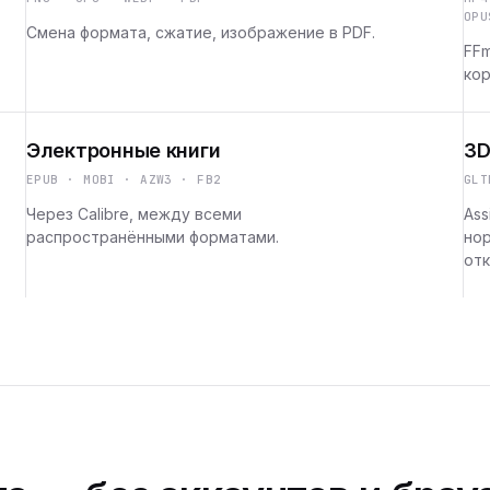
OPU
Смена формата, сжатие, изображение в PDF.
FFm
кор
Электронные книги
3D
EPUB · MOBI · AZW3 · FB2
GLT
Через Calibre, между всеми
Ass
распространёнными форматами.
но
отк