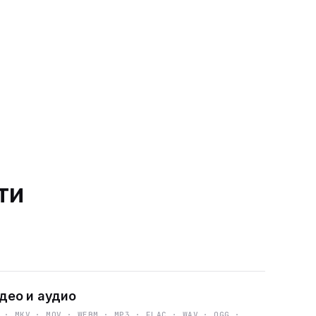
ти
део и аудио
 · MKV · MOV · WEBM · MP3 · FLAC · WAV · OGG ·