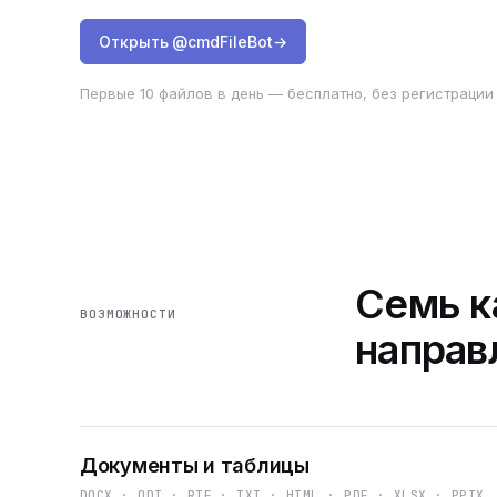
Открыть @cmdFileBot
→
Первые 10 файлов в день — бесплатно, без регистрации 
Семь к
ВОЗМОЖНОСТИ
направ
Документы и таблицы
DOCX · ODT · RTF · TXT · HTML · PDF · XLSX · PPTX