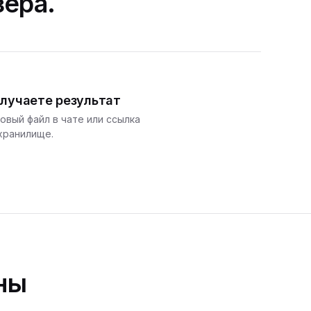
зера.
лучаете результат
овый файл в чате или ссылка
хранилище.
ны