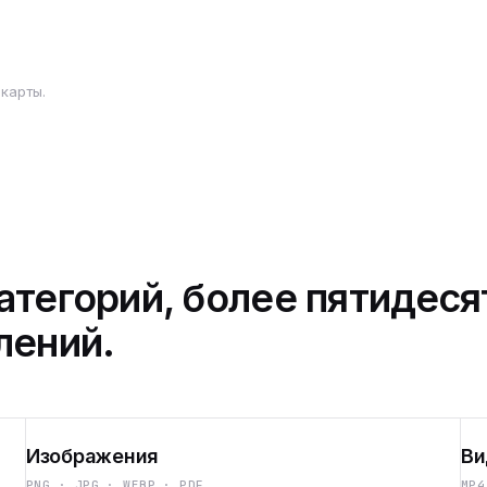
карты.
атегорий, более пятидеся
лений.
Изображения
Ви
PNG · JPG · WEBP · PDF
MP4