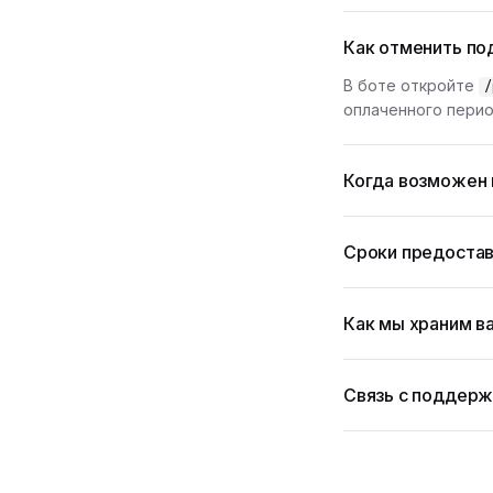
Как отменить по
В боте откройте
/
оплаченного перио
Когда возможен 
Сроки предостав
Как мы храним в
Связь с поддер