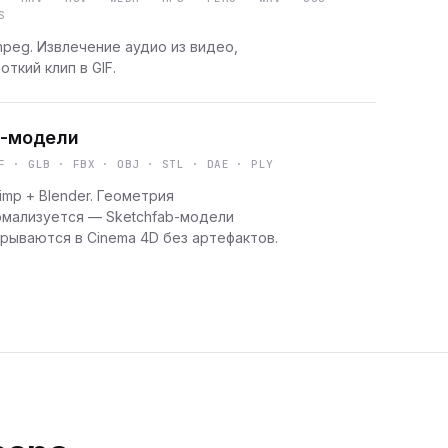
S
peg. Извлечение аудио из видео,
откий клип в GIF.
-модели
F · GLB · FBX · OBJ · STL · DAE · PLY
imp + Blender. Геометрия
рмализуется — Sketchfab-модели
рываются в Cinema 4D без артефактов.