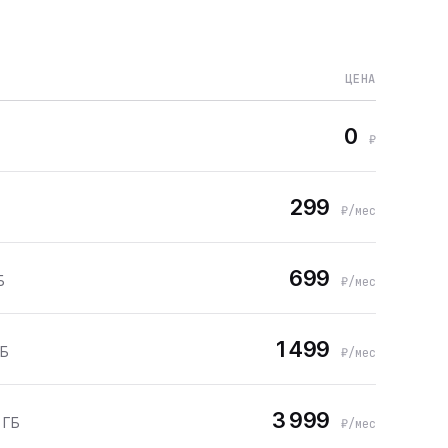
ЦЕНА
0
₽
299
₽/мес
699
Б
₽/мес
1 499
ГБ
₽/мес
3 999
 ГБ
₽/мес