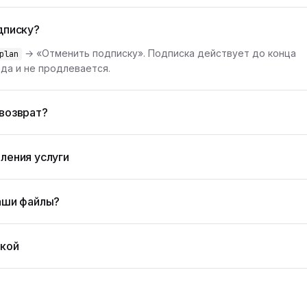
дписку?
→ «Отменить подписку». Подписка действует до конца
plan
да и не продлевается.
возврат?
ления услуги
аши файлы?
жкой