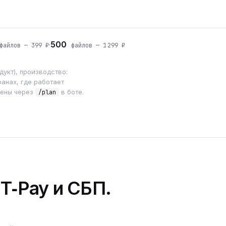
500
·
айлов — 399 ₽
файлов — 1 299 ₽
укт), производство:
анах, где работает
мены через
в боте.
/plan
 T‑Pay и СБП.