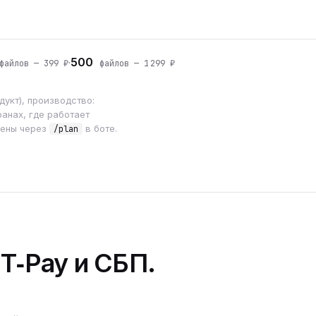
500
·
айлов — 399 ₽
файлов — 1 299 ₽
укт), производство:
анах, где работает
мены через
в боте.
/plan
 T‑Pay и СБП.