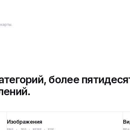
карты.
атегорий, более пятидеся
лений.
Изображения
Ви
PNG · JPG · WEBP · PDF
MP4