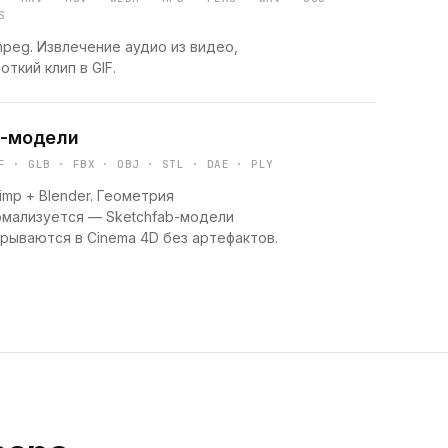
S
peg. Извлечение аудио из видео,
откий клип в GIF.
-модели
F · GLB · FBX · OBJ · STL · DAE · PLY
imp + Blender. Геометрия
рмализуется — Sketchfab-модели
рываются в Cinema 4D без артефактов.