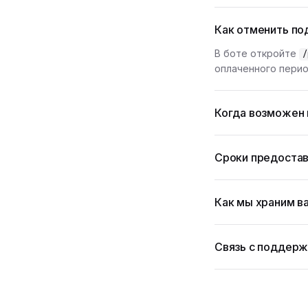
Как отменить по
В боте откройте
/
оплаченного перио
Когда возможен 
Сроки предостав
Как мы храним в
Связь с поддер