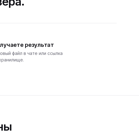
зера.
лучаете результат
овый файл в чате или ссылка
хранилище.
ны