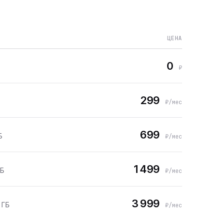
ЦЕНА
0
₽
299
₽/мес
699
Б
₽/мес
1 499
ГБ
₽/мес
3 999
 ГБ
₽/мес