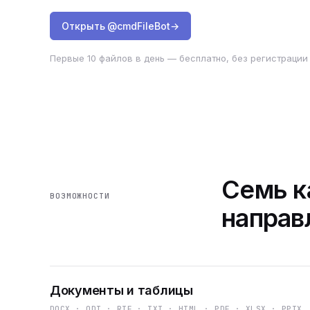
Открыть @cmdFileBot
→
Первые 10 файлов в день — бесплатно, без регистрации 
Семь к
ВОЗМОЖНОСТИ
направ
Документы и таблицы
DOCX · ODT · RTF · TXT · HTML · PDF · XLSX · PPTX