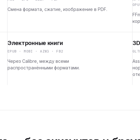
OPU
Смена формата, сжатие, изображение в PDF.
FFm
кор
Электронные книги
3D
EPUB · MOBI · AZW3 · FB2
GLT
Через Calibre, между всеми
Ass
распространёнными форматами.
но
отк