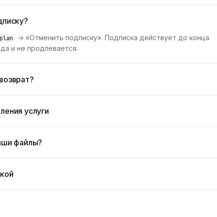
дписку?
→ «Отменить подписку». Подписка действует до конца
plan
да и не продлевается.
возврат?
ления услуги
аши файлы?
жкой