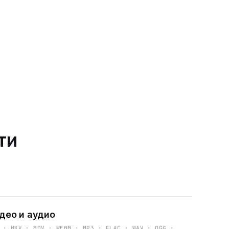
ти
део и аудио
 · MKV · MOV · WEBM · MP3 · FLAC · WAV · OGG ·