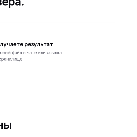
зера.
лучаете результат
овый файл в чате или ссылка
хранилище.
ны