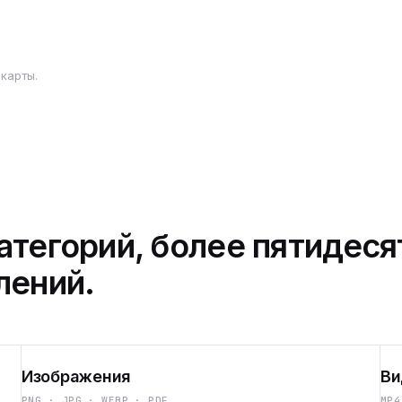
карты.
атегорий, более пятидеся
лений.
Изображения
Ви
PNG · JPG · WEBP · PDF
MP4