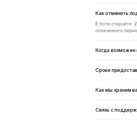
Как отменить по
В боте откройте
/
оплаченного перио
Когда возможен 
Сроки предостав
Как мы храним в
Связь с поддер