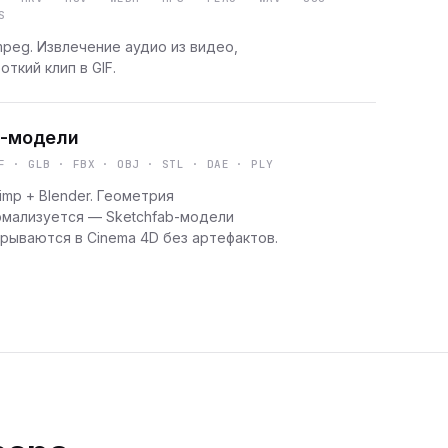
S
peg. Извлечение аудио из видео,
откий клип в GIF.
-модели
F · GLB · FBX · OBJ · STL · DAE · PLY
imp + Blender. Геометрия
рмализуется — Sketchfab-модели
рываются в Cinema 4D без артефактов.