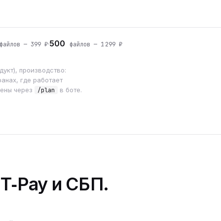
500
·
айлов — 399 ₽
файлов — 1 299 ₽
укт), производство:
анах, где работает
мены через
в боте.
/plan
 T‑Pay и СБП.