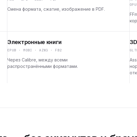
OPU
Смена формата, сжатие, изображение в PDF.
FFm
кор
Электронные книги
3D
EPUB · MOBI · AZW3 · FB2
GLT
Через Calibre, между всеми
Ass
распространёнными форматами.
но
отк