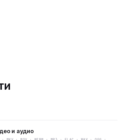
ти
део и аудио
 · MKV · MOV · WEBM · MP3 · FLAC · WAV · OGG ·