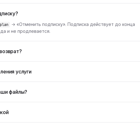
дписку?
→ «Отменить подписку». Подписка действует до конца
plan
да и не продлевается.
возврат?
ления услуги
аши файлы?
жкой