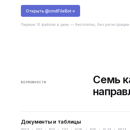
Открыть @cmdFileBot
→
Первые 10 файлов в день — бесплатно, без регистрации 
Семь к
ВОЗМОЖНОСТИ
направ
Документы и таблицы
DOCX · ODT · RTF · TXT · HTML · PDF · XLSX · PPTX