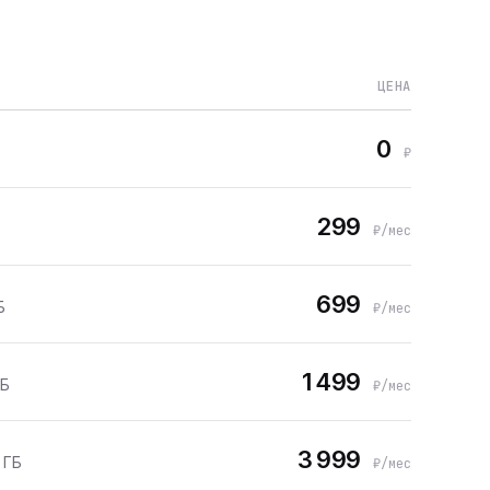
ЦЕНА
0
₽
299
₽/мес
699
Б
₽/мес
1 499
ГБ
₽/мес
3 999
 ГБ
₽/мес