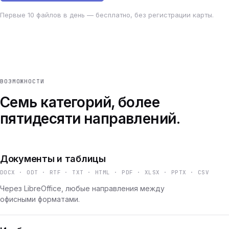
Первые 10 файлов в день — бесплатно, без регистрации карты.
ВОЗМОЖНОСТИ
Семь категорий, более
пятидесяти направлений.
Документы и таблицы
DOCX · ODT · RTF · TXT · HTML · PDF · XLSX · PPTX · CSV
Через LibreOffice, любые направления между
офисными форматами.