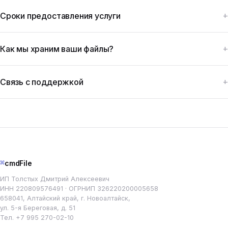
Сроки предоставления услуги
Как мы храним ваши файлы?
Связь с поддержкой
⌘
cmdFile
ИП Толстых Дмитрий Алексеевич
ИНН 220809576491 · ОГРНИП 326220200005658
658041, Алтайский край, г. Новоалтайск,
ул. 5-я Береговая, д. 51
Тел.
+7 995 270-02-10