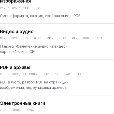
Изображения
PNG · JPG · WEBP · PDF
Смена формата, сжатие, изображение в PDF.
Видео и аудио
MP4 · MKV · MOV · WEBM · MP3 · FLAC · WAV · OGG · OPUS
FFmpeg. Извлечение аудио из видео,
короткий клип в GIF.
PDF и архивы
PDF → DOCX, КАРТИНКИ · ZIP · 7Z · TAR · RAR
PDF в Word, разбор PDF на страницы-
изображения, переупаковка архивов.
Электронные книги
EPUB · MOBI · AZW3 · FB2