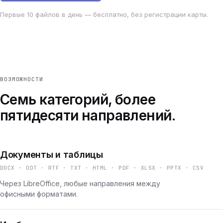
Первые 10 файлов в день — бесплатно, без регистрации карты.
ВОЗМОЖНОСТИ
Семь категорий, более
пятидесяти направлений.
Документы и таблицы
DOCX · ODT · RTF · TXT · HTML · PDF · XLSX · PPTX · CSV
Через LibreOffice, любые направления между
офисными форматами.