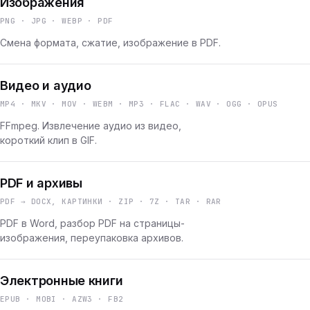
Изображения
PNG · JPG · WEBP · PDF
Смена формата, сжатие, изображение в PDF.
Видео и аудио
MP4 · MKV · MOV · WEBM · MP3 · FLAC · WAV · OGG · OPUS
FFmpeg. Извлечение аудио из видео,
короткий клип в GIF.
PDF и архивы
PDF → DOCX, КАРТИНКИ · ZIP · 7Z · TAR · RAR
PDF в Word, разбор PDF на страницы-
изображения, переупаковка архивов.
Электронные книги
EPUB · MOBI · AZW3 · FB2