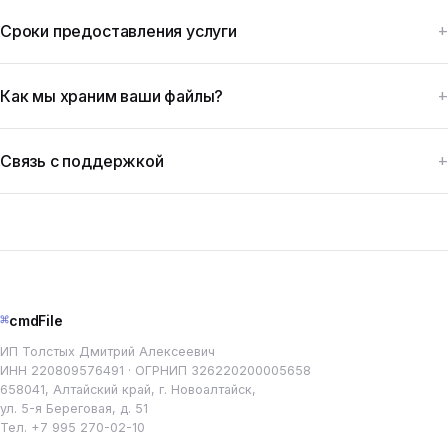
Сроки предоставления услуги
Как мы храним ваши файлы?
Связь с поддержкой
⌘
cmdFile
ИП Толстых Дмитрий Алексеевич
ИНН 220809576491 · ОГРНИП 326220200005658
658041, Алтайский край, г. Новоалтайск,
ул. 5-я Береговая, д. 51
Тел.
+7 995 270-02-10