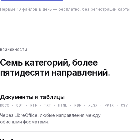
Первые 10 файлов в день — бесплатно, без регистрации карты.
ВОЗМОЖНОСТИ
Семь категорий, более
пятидесяти направлений.
Документы и таблицы
DOCX · ODT · RTF · TXT · HTML · PDF · XLSX · PPTX · CSV
Через LibreOffice, любые направления между
офисными форматами.