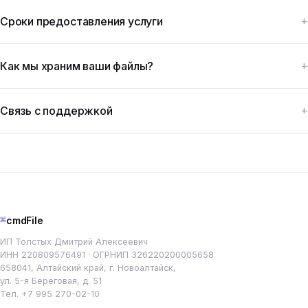
Сроки предоставления услуги
Как мы храним ваши файлы?
Связь с поддержкой
⌘
cmdFile
ИП Толстых Дмитрий Алексеевич
ИНН 220809576491 · ОГРНИП 326220200005658
658041, Алтайский край, г. Новоалтайск,
ул. 5-я Береговая, д. 51
Тел.
+7 995 270-02-10