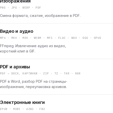
Изображения
PNG · JPG · WEBP · PDF
Смена формата, сжатие, изображение в PDF.
Видео и аудио
MP4 · MKV · MOV · WEBM · MP3 · FLAC · WAV · OGG · OPUS
FFmpeg. Извлечение аудио из видео,
короткий клип в GIF.
PDF и архивы
PDF → DOCX, КАРТИНКИ · ZIP · 7Z · TAR · RAR
PDF в Word, разбор PDF на страницы-
изображения, переупаковка архивов.
Электронные книги
EPUB · MOBI · AZW3 · FB2