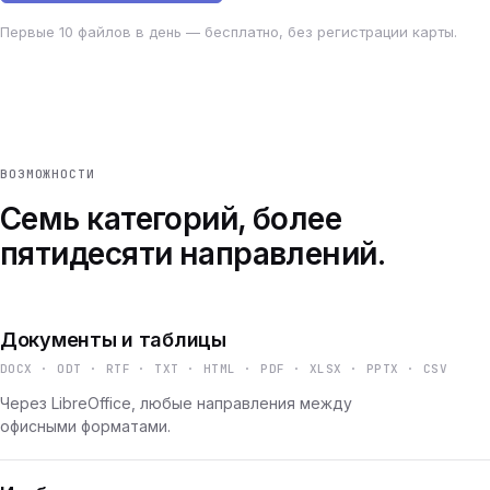
Первые 10 файлов в день — бесплатно, без регистрации карты.
ВОЗМОЖНОСТИ
Семь категорий, более
пятидесяти направлений.
Документы и таблицы
DOCX · ODT · RTF · TXT · HTML · PDF · XLSX · PPTX · CSV
Через LibreOffice, любые направления между
офисными форматами.