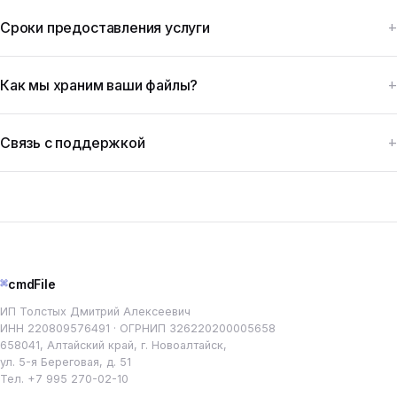
Сроки предоставления услуги
Как мы храним ваши файлы?
Связь с поддержкой
⌘
cmdFile
ИП Толстых Дмитрий Алексеевич
ИНН 220809576491 · ОГРНИП 326220200005658
658041, Алтайский край, г. Новоалтайск,
ул. 5-я Береговая, д. 51
Тел.
+7 995 270-02-10