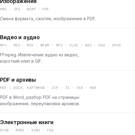
Изображения
PNG · JPG · WEBP · PDF
Смена формата, сжатие, изображение в PDF.
Видео и аудио
MP4 · MKV · MOV · WEBM · MP3 · FLAC · WAV · OGG · OPUS
FFmpeg. Извлечение аудио из видео,
короткий клип в GIF.
PDF и архивы
PDF → DOCX, КАРТИНКИ · ZIP · 7Z · TAR · RAR
PDF в Word, разбор PDF на страницы-
изображения, переупаковка архивов.
Электронные книги
EPUB · MOBI · AZW3 · FB2