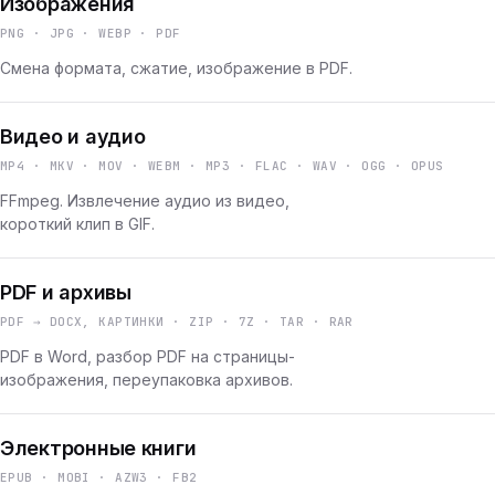
Изображения
PNG · JPG · WEBP · PDF
Смена формата, сжатие, изображение в PDF.
Видео и аудио
MP4 · MKV · MOV · WEBM · MP3 · FLAC · WAV · OGG · OPUS
FFmpeg. Извлечение аудио из видео,
короткий клип в GIF.
PDF и архивы
PDF → DOCX, КАРТИНКИ · ZIP · 7Z · TAR · RAR
PDF в Word, разбор PDF на страницы-
изображения, переупаковка архивов.
Электронные книги
EPUB · MOBI · AZW3 · FB2