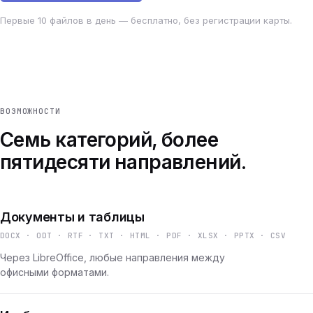
Первые 10 файлов в день — бесплатно, без регистрации карты.
ВОЗМОЖНОСТИ
Семь категорий, более
пятидесяти направлений.
Документы и таблицы
DOCX · ODT · RTF · TXT · HTML · PDF · XLSX · PPTX · CSV
Через LibreOffice, любые направления между
офисными форматами.