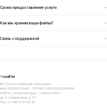
Сроки предоставления услуги
Как мы храним ваши файлы?
Связь с поддержкой
⌘
cmdFile
ИП Толстых Дмитрий Алексеевич
ИНН 220809576491 · ОГРНИП 326220200005658
658041, Алтайский край, г. Новоалтайск,
ул. 5-я Береговая, д. 51
Тел.
+7 995 270-02-10