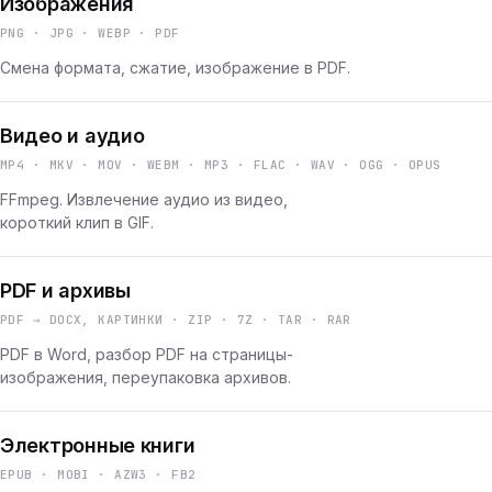
Изображения
PNG · JPG · WEBP · PDF
Смена формата, сжатие, изображение в PDF.
Видео и аудио
MP4 · MKV · MOV · WEBM · MP3 · FLAC · WAV · OGG · OPUS
FFmpeg. Извлечение аудио из видео,
короткий клип в GIF.
PDF и архивы
PDF → DOCX, КАРТИНКИ · ZIP · 7Z · TAR · RAR
PDF в Word, разбор PDF на страницы-
изображения, переупаковка архивов.
Электронные книги
EPUB · MOBI · AZW3 · FB2