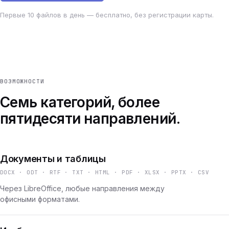
Первые 10 файлов в день — бесплатно, без регистрации карты.
ВОЗМОЖНОСТИ
Семь категорий, более
пятидесяти направлений.
Документы и таблицы
DOCX · ODT · RTF · TXT · HTML · PDF · XLSX · PPTX · CSV
Через LibreOffice, любые направления между
офисными форматами.