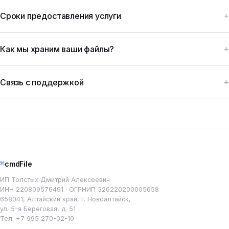
Сроки предоставления услуги
Как мы храним ваши файлы?
Связь с поддержкой
⌘
cmdFile
ИП Толстых Дмитрий Алексеевич
ИНН 220809576491 · ОГРНИП 326220200005658
658041, Алтайский край, г. Новоалтайск,
ул. 5-я Береговая, д. 51
Тел.
+7 995 270-02-10