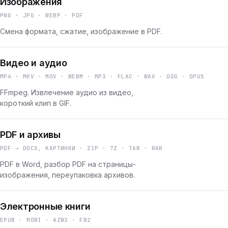
Изображения
PNG · JPG · WEBP · PDF
Смена формата, сжатие, изображение в PDF.
Видео и аудио
MP4 · MKV · MOV · WEBM · MP3 · FLAC · WAV · OGG · OPUS
FFmpeg. Извлечение аудио из видео,
короткий клип в GIF.
PDF и архивы
PDF → DOCX, КАРТИНКИ · ZIP · 7Z · TAR · RAR
PDF в Word, разбор PDF на страницы-
изображения, переупаковка архивов.
Электронные книги
EPUB · MOBI · AZW3 · FB2