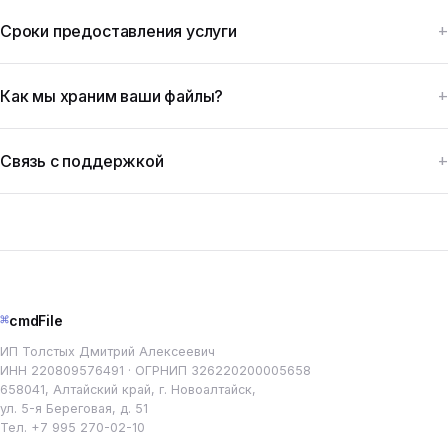
Сроки предоставления услуги
Как мы храним ваши файлы?
Связь с поддержкой
⌘
cmdFile
ИП Толстых Дмитрий Алексеевич
ИНН 220809576491 · ОГРНИП 326220200005658
658041, Алтайский край, г. Новоалтайск,
ул. 5-я Береговая, д. 51
Тел.
+7 995 270-02-10