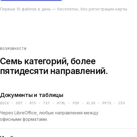
Первые 10 файлов в день — бесплатно, без регистрации карты.
ВОЗМОЖНОСТИ
Семь категорий, более
пятидесяти направлений.
Документы и таблицы
DOCX · ODT · RTF · TXT · HTML · PDF · XLSX · PPTX · CSV
Через LibreOffice, любые направления между
офисными форматами.